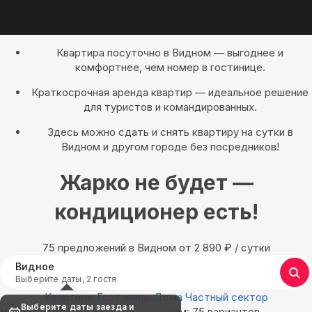
Квартира посуточно в Видном — выгоднее и
комфортнее, чем номер в гостинице.
Краткосрочная аренда квартир — идеальное решение
для туристов и командированных.
Здесь можно сдать и снять квартиру на сутки в
Видном и другом городе без посредников!
Жарко не будет —
кондиционер есть!
75 предложений в Видном oт 2 890
₽
/ сутки
Видное
Выберите даты, 2 гостя
Квартиры
Гостиницы
Дома
Частный сектор
Выберите даты заезда и
Найдём, где остановиться в Видном: 75 вариантов