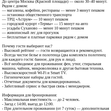
До центра Москвы (Красной площади) — около 30–40 минут.
Рядом с домом:
— магазины, кофейни, рестораны — менее 3 минут пешком
— остановки общественного транспорта
— ТРЦ «Аструм» — 10 минут пешком
— городской курорт «Термы» — 15 минут на авто
— усадьба Суханово — менее 10 минут пешком
— живописный лес для прогулок
— бесплатные и платные парковки рядом с домом
Почему гости выбирают нас?
- Высокий рейтинг — гости возвращаются и рекомендуют.
- Всегда чистое белье и полотенца (двa кoмплекта полотeнeц
для кaждогo гостя: банное, для рук и лица).
- Всё необходимое для проживания: фен, утюг, стиральная
машина, чайник, микроволновка и другая бытовая техника.
- Высокоскоростной Wi-Fi и Smart TV.
- Гигиенические наборы для гостей.
- Отчетные документы для командированных.
- Заботливый сервис и быстрая связь с менеджером.
Информация для бронирования:
- Максимальная вместимость — до 2 человек.
- Заезд с 14:00, выезд до 12:00.
- При длительном проживании (от 7 суток) — дополнительная