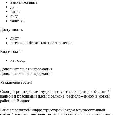
ванная комната
душ
ванна
биде
тапочки
Доступность
лифт
возможно бесконтактное заселение
Вид из окна
на город
Дополнительная информация
Дополнительная информация
Уважаемые гости!
Свои двери открывает чудесная и уютная квартира с большой
ванной и красивым видом с балкона, расположенном в новом
районе г. Видное.
Район с развитой инфраструктурой: рядом круглосуточный
сетевой магазин, пекарня, аптека, детские площадки, остановка